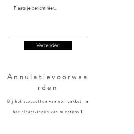
Verzenden
Annulatievoorwaa
rden
Bij het stopzetten van een pakket na
het plaatsvinden van minstens 1
sessie, worden de sessies verrekend
aan het standaardtarief van €100 per