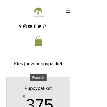
Kies jouw puppypakket
Populair
Puppypakket
375€
€
375