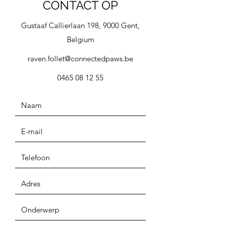
CONTACT OP
hond
Begeleiding bij het uitvallen
Gustaaf Callierlaan 198, 9000 Gent,
naar andere honden
Belgium
Begeleiding bij het uitvallen
naar mensen
raven.follet@connectedpaws.be
Training op een aangename
0465 08 12 55
wandeling