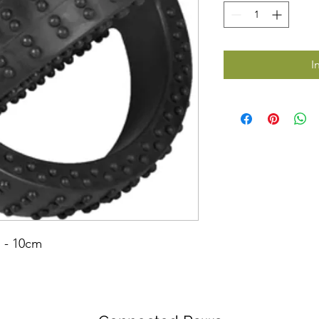
I
l - 10cm