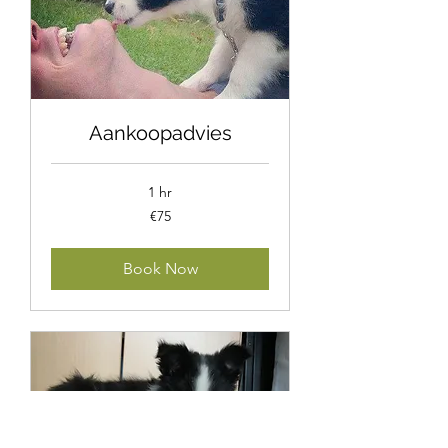
Aankoopadvies
1 hr
75
€75
euros
Book Now