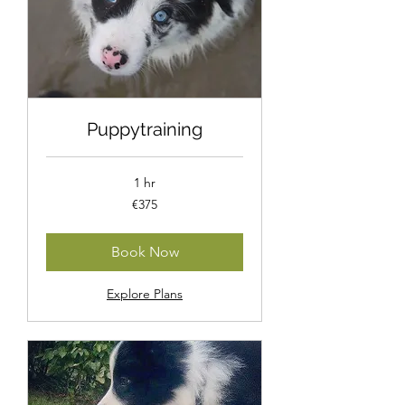
Puppytraining
1 hr
375
€375
euros
Book Now
Explore Plans