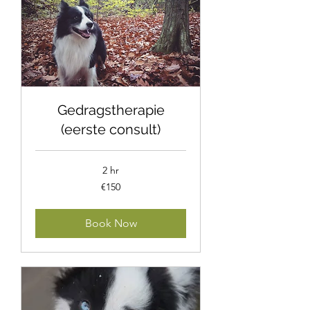
Gedragstherapie
(eerste consult)
2 hr
150
€150
euros
Book Now