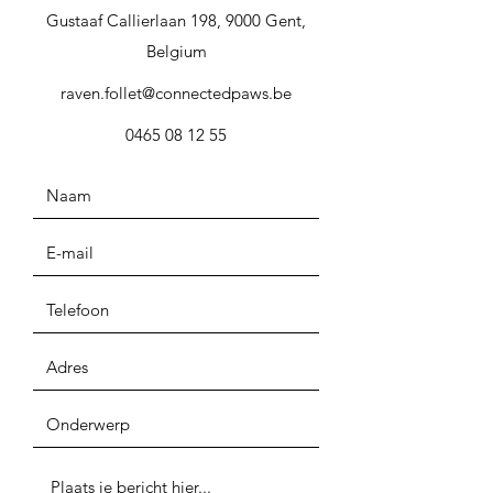
hond
Gustaaf Callierlaan 198, 9000 Gent,
Begeleiding bij het uitvallen
Belgium
naar andere honden
raven.follet@connectedpaws.be
Begeleiding bij het uitvallen
naar mensen
0465 08 12 55
Training op een aangename
wandeling