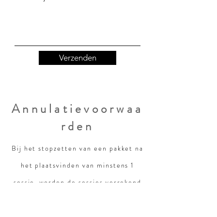
Verzenden
Annulatievoorwaa
rden
Bij het stopzetten van een pakket na
het plaatsvinden van minstens 1
sessie, worden de sessies verrekend
aan het standaardtarief van €100 per
sessie (excl. transport)..