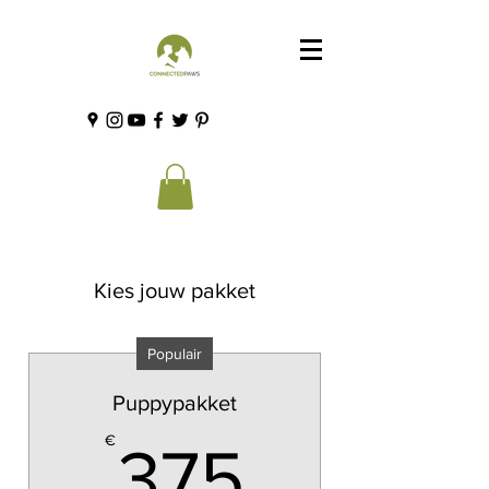
Kies jouw pakket
Populair
Puppypakket
375€
€
375