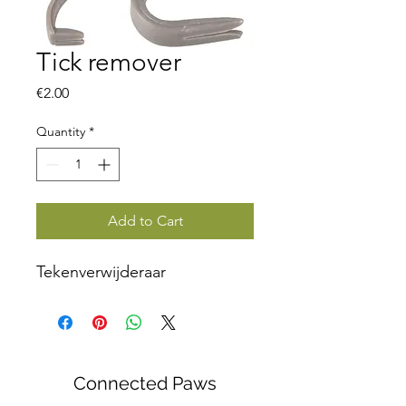
Tick remover
Price
€2.00
Quantity
*
Add to Cart
Tekenverwijderaar
Connected Paws